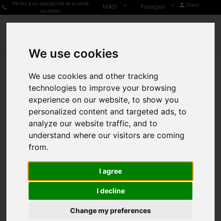
Parlez à un spécialiste de la vente
Client
MAD
Français
au détail
We use cookies
We use cookies and other tracking
technologies to improve your browsing
experience on our website, to show you
Help center
personalized content and targeted ads, to
Guide d'installation de matériel par Precision
analyze our website traffic, and to
understand where our visitors are coming
Guide D'installation De
from.
Matériel Par Precision
I agree
I decline
La présence en ligne, serait-elle inutile ?
Change my preferences
Vous ne trouvez toujours pas ce que vous cherchez ?
Contactez