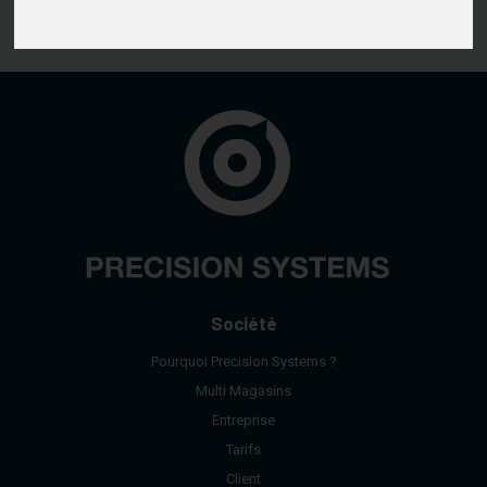
nous.
.
Société
Pourquoi Precision Systems ?
Multi Magasins
Entreprise
Tarifs
Client