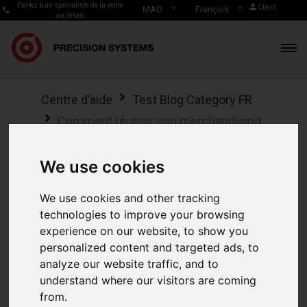
Parlez à un spécialiste de la vente
Client
MAD
Français
au détail
Centre d’aide
Test Blog Category FR
Comment réussir son merchandising
Comment réussir
We use cookies
son merchandising
We use cookies and other tracking
technologies to improve your browsing
experience on our website, to show you
personalized content and targeted ads, to
analyze our website traffic, and to
understand where our visitors are coming
from.