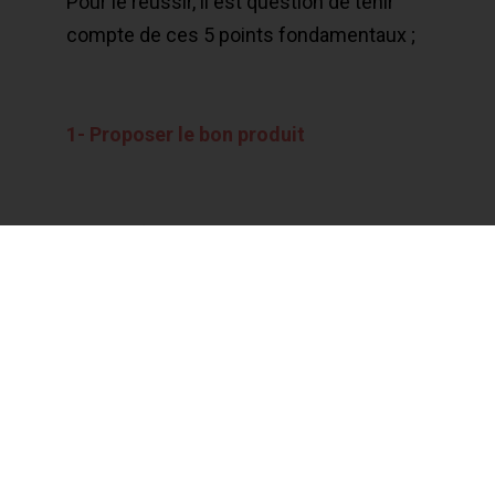
Pour le réussir, il est question de tenir
compte de ces 5 points fondamentaux ;
1- Proposer le bon produit
Pour ce faire, il va sans dire qu’il est
indispensable d’être à l’écoute du
marché,
afin de pouvoir adapter votre offre à une
demande réelle et garantir votre
pérennité en plus de vendre.