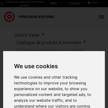
Parlez à un spécialiste de la vente
Client
MAD
Français
au détail
Centre d’aide
Catalogue de produits & Inventaire
Comment enregistrer une réception
non planifiée de marchandises en
magasin sur votre terminal mobile POS
We use cookies
Comment
We use cookies and other tracking
technologies to improve your browsing
enregistrer une
experience on our website, to show you
personalized content and targeted ads, to
réception non
analyze our website traffic, and to
understand where our visitors are coming