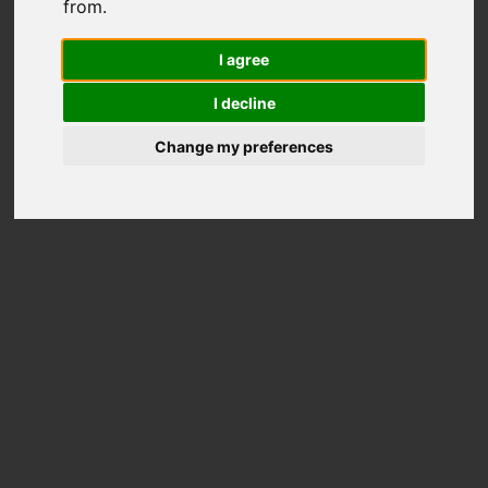
from.
I agree
I decline
Change my preferences