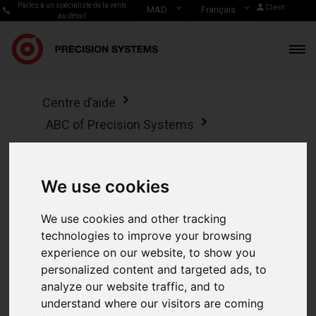
Parlez à un spécialiste de la vente
Client
MAD
Français
au détail
Centre d’aide
ABC of Precision Systems
Comment enregistrer une dépense
dans Precision Systems
We use cookies
Comment
We use cookies and other tracking
enregistrer une
technologies to improve your browsing
experience on our website, to show you
dépense dans
personalized content and targeted ads, to
analyze our website traffic, and to
Precision Systems
understand where our visitors are coming