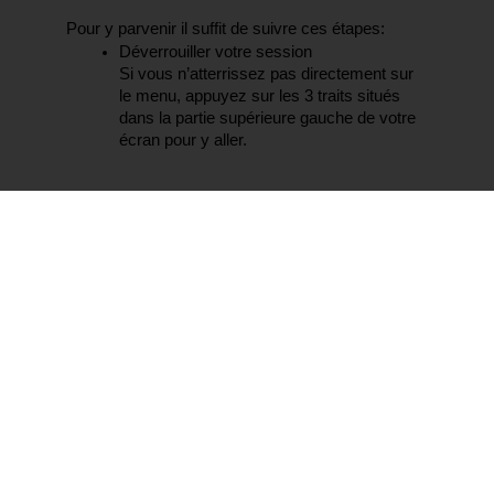
Pour y parvenir il suffit de suivre ces étapes: 
Déverrouiller votre session
Si vous n’atterrissez pas directement sur 
le menu, appuyez sur les 3 traits situés 
dans la partie supérieure gauche de votre 
écran pour y aller.