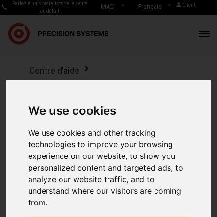
Parlez à un spécialiste de la vente
Client
MAD
Français
au détail
Centre d’aide
Catalogue de produits & Inventaire
Comment Consulter l’état de stock de
We use cookies
mes produits sur ipad
We use cookies and other tracking
Comment
technologies to improve your browsing
experience on our website, to show you
Consulter l’état de
personalized content and targeted ads, to
analyze our website traffic, and to
stock de mes
understand where our visitors are coming
from.
produits sur ipad