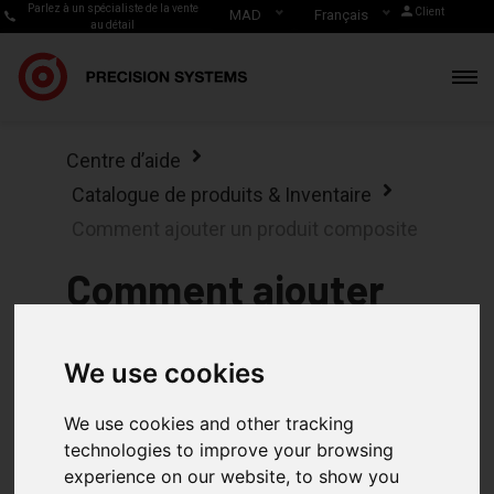
Parlez à un spécialiste de la vente
Client
MAD
Français
au détail
Centre d’aide
Catalogue de produits & Inventaire
Comment ajouter un produit composite
Comment ajouter
un produit
We use cookies
composite
We use cookies and other tracking
technologies to improve your browsing
experience on our website, to show you