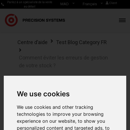
Parlez à un spécialiste de la vente
Client
MAD
Français
au détail
Centre d’aide
Test Blog Category FR
Comment éviter les erreurs de gestion
de votre stock ?
Comment éviter les
erreurs de gestion
We use cookies
de votre stock ?
We use cookies and other tracking
technologies to improve your browsing
experience on our website, to show you
personalized content and targeted ads, to