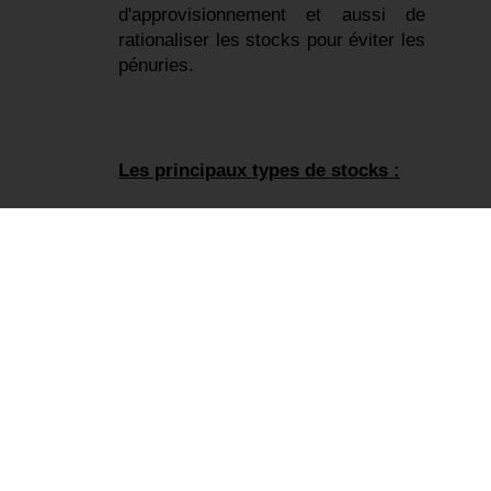
d'approvisionnement et aussi de 
rationaliser les stocks pour éviter les 
pénuries.
Les principaux types de stocks :
Les stocks peuvent être classés en 
quatre catégories : 
Les matières premières. 