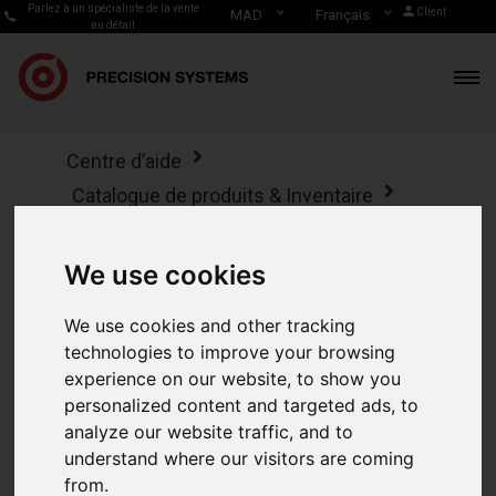
Parlez à un spécialiste de la vente
Client
MAD
Français
au détail
Centre d’aide
Catalogue de produits & Inventaire
Modifier la fiche produit depuis le POS
sur mobile
We use cookies
Modifier la fiche
We use cookies and other tracking
technologies to improve your browsing
produit depuis le
experience on our website, to show you
personalized content and targeted ads, to
POS sur mobile
analyze our website traffic, and to
understand where our visitors are coming
from.