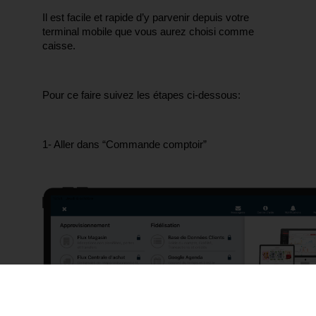
Il est facile et rapide d’y parvenir depuis votre 
terminal mobile que vous aurez choisi comme 
caisse.
Pour ce faire suivez les étapes ci-dessous:
1- Aller dans “Commande comptoir” 