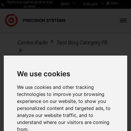
Parlez à un spécialiste de la vente
Client
MAD
Français
au détail
Centre d’aide
Test Blog Category FR
Publicité sur Instagram : Pourquoi et
comment ?
We use cookies
Publicité sur
We use cookies and other tracking
Instagram :
technologies to improve your browsing
experience on our website, to show you
Pourquoi et
personalized content and targeted ads, to
analyze our website traffic, and to
comment ?
understand where our visitors are coming
from.