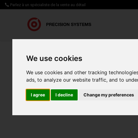
Parlez à un spécialiste de la vente au détail
Centre d’aide
Test B
We use cookies
5 bonnes pratiques pour
We use cookies and other tracking technologie
5 bonnes pr
ads, to analyze our website traffic, and to und
l'esprit de 
I agree
I decline
Change my preferences