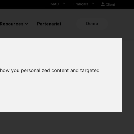
MAD
Français
Client
Resources
Partenariat
Demo
show you personalized content and targeted
ur dans