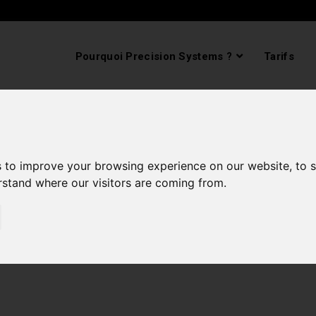
Pourquoi Precision Systems ?
Tarifs
log Category FR
 être le meilleur dans l'esprit de vos clients.
s to improve your browsing experience on our website, to 
atiques pour être le meille
erstand where our visitors are coming from.
vos clients.