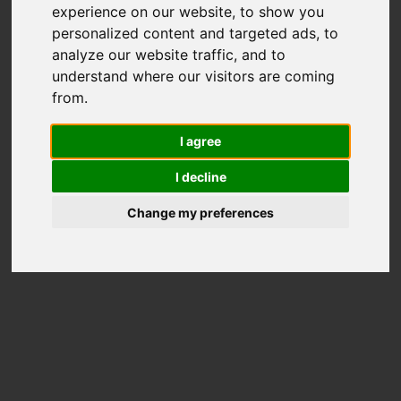
experience on our website, to show you
depuis
personalized content and targeted ads, to
analyze our website traffic, and to
votre
understand where our visitors are coming
from.
terminal
I agree
POS
I decline
mobile
Change my preferences