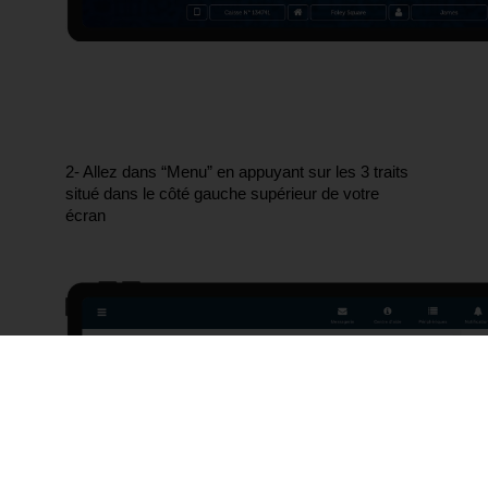
2- Allez dans “Menu” en appuyant sur les 3 traits 
situé dans le côté gauche supérieur de votre 
écran 