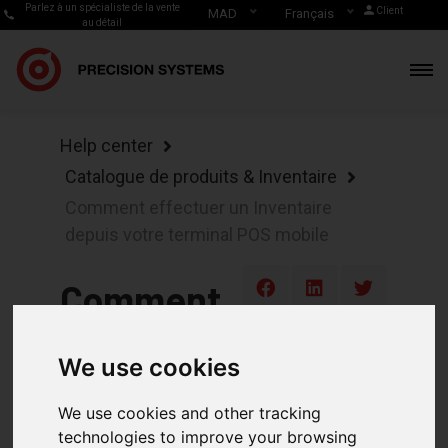
Parlez à un spécialiste de la vente
Client
MAD
Français
au détail
Help center
Catalogue de produits & Inventaire
Comment effectuer un Inventaire
depuis votre terminal POS mobile
Comment
effectuer
We use cookies
un
We use cookies and other tracking
Inventaire
technologies to improve your browsing