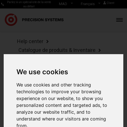
Parlez à un spécialiste de la vente
Client
MAD
Français
au détail
Help center
Catalogue de produits & Inventaire
Modifier la fiche produit depuis le POS
sur mobile
We use cookies
Modifier la
We use cookies and other tracking
technologies to improve your browsing
fiche
experience on our website, to show you
personalized content and targeted ads, to
produit
analyze our website traffic, and to
understand where our visitors are coming
depuis le
from.