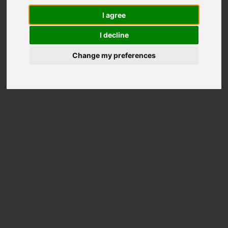
dans
I agree
l'esprit de
I decline
vos
Change my preferences
clients.