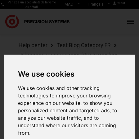
Parlez à un spécialiste de la vente
Client
MAD
Français
au détail
Help center
Test Blog Category FR
5 bonnes pratiques pour être le meilleur
dans l'esprit de vos clients.
We use cookies
5 bonnes
We use cookies and other tracking
pratiques
technologies to improve your browsing
experience on our website, to show you
pour être
personalized content and targeted ads, to
analyze our website traffic, and to
le meilleur
understand where our visitors are coming
from.