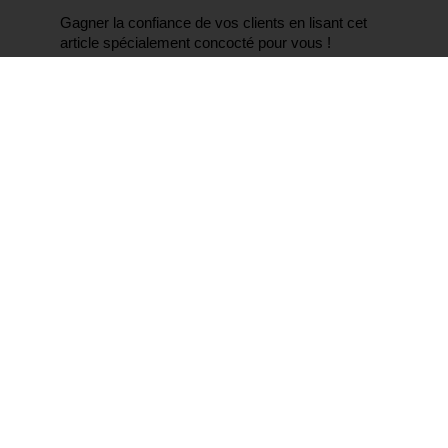
Gagner la confiance de vos clients en lisant cet 
article spécialement concocté pour vous ! 
Voici les 5 pratiques que vous devez appliquer 
immédiatement pour améliorer vos affaires ! 
1* Soyez honnête et transparent.
Avez-vous déjà vu un consommateur se plaindre 
que les entreprises auprès desquelles il achète ne 
sont pas assez louches et trompeuses ?