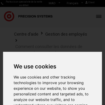
Parlez à un spécialiste de la vente
Client
MAD
Français
au détail
Centre d’aide
Gestion des employés
Comment consulter les données de
pointage des employés
Comment consulter
We use cookies
les données de
We use cookies and other tracking
technologies to improve your browsing
pointage des
experience on our website, to show you
personalized content and targeted ads, to
employés
analyze our website traffic, and to