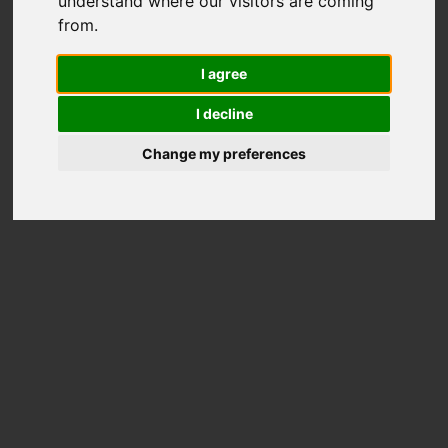
understand where our visitors are coming
from.
I agree
I decline
Change my preferences