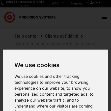
Parlez à un spécialiste de la vente
Client
MAD
Français
au détail
Help center
Clients et fidélité
Comment ajouter des clients en masse
Comment
We use cookies
ajouter
We use cookies and other tracking
des clients
technologies to improve your browsing
experience on our website, to show you
en masse
personalized content and targeted ads, to
analyze our website traffic, and to
understand where our visitors are coming