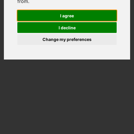
from.
I agree
I decline
Change my preferences